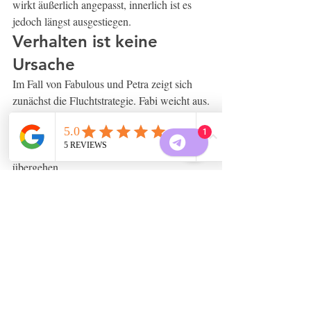
wirkt äußerlich angepasst, innerlich ist es 
jedoch längst ausgestiegen.
Verhalten ist keine 
Ursache
Im Fall von Fabulous und Petra zeigt sich 
zunächst die Fluchtstrategie. Fabi weicht aus.
Wird sie mit viel Druck oder den berühmten 
„Trick 17“ doch eingefangen, kann das – je 
1
nach Situation – in Kampf oder Freeze 
übergehen.
Traumasensibel mit Pferden und Menschen 
zu arbeiten bedeutet, wahrzunehmen, was 
hinter den Worten und hinter dem Verhalten 
steckt. Jeder Mensch und jedes Pferd hat 
eine eigene Art, sich seiner Umwelt 
mitzuteilen.
Methoden nach Schema F können in 
einzelnen Situationen Sicherheit vermitteln. 