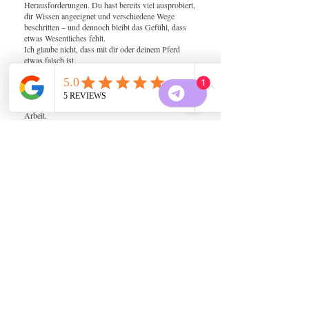
Herausforderungen. Du hast bereits viel ausprobiert,
dir Wissen angeeignet und verschiedene Wege
beschritten – und dennoch bleibt das Gefühl, dass
etwas Wesentliches fehlt.
Ich glaube nicht, dass mit dir oder deinem Pferd
etwas falsch ist.
Ich glaube, dass Verhalten eine Sprache ist. Hinter
Widerstand, Unsicherheit, Missverständnissen und
1
Konflikten liegen Bedürfnisse und Dynamiken, die
oft unsichtbar bleiben. Genau dort beginnt meine
Arbeit.
Mit Human Design, Horse Design und
Videoanalysen mache ich sichtbar, was unter dem
Verhalten liegt. Gemeinsam entdecken wir, warum ihr
seid, wie ihr seid, welche Bedürfnisse euch prägen
und wie Verständnis zu echter Veränderung werden
kann.
Ob du einen ersten Einblick durch ein
Schnupperreading suchst, eure Verbindung in einem
Verbindungsreading erforschen möchtest, eine
Videoanalyse für konkrete Alltagssituationen
brauchst oder dir eine langfristige Begleitung
wünschst – du musst den Weg nicht allein gehen.
Denn manchmal verändert sich nicht alles dadurch,
dass wir noch mehr tun. Sondern dadurch, dass wir
endlich verstehen.
Für mehr Klarheit.
Für mehr Verbindung.